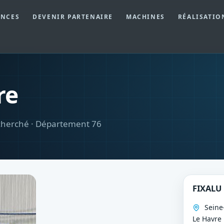
ENCES
DEVENIR PARTENAIRE
MACHINES
RÉALISATIO
re
cherché · Département 76
FIXALU 
Seine-
Le Havre